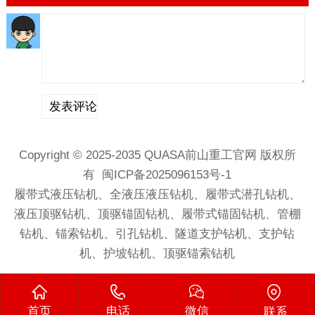
Copyright © 2025-2035
QUASA前山重工
官网 版权所
有
闽ICP备2025096153号-1
履带式液压钻机
、
全液压液压钻机
、
履带式潜孔钻机
、
液压
顶驱
钻机
、顶驱锚固钻机、
履带式锚固钻机
、管棚
钻机、锚索钻机、引孔钻机、隧道支护钻机、支护钻
机、护坡钻机、顶驱锚索钻机
首页
电话
微信
联系