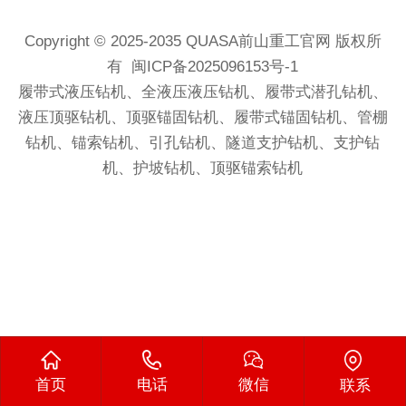
Copyright © 2025-2035
QUASA前山重工
官网 版权所
有
闽ICP备2025096153号-1
履带式液压钻机
、
全液压液压钻机
、
履带式潜孔钻机
、
液压
顶驱
钻机
、顶驱锚固钻机、
履带式锚固钻机
、管棚
钻机、锚索钻机、引孔钻机、隧道支护钻机、支护钻
机、护坡钻机、顶驱锚索钻机
首页
电话
微信
联系